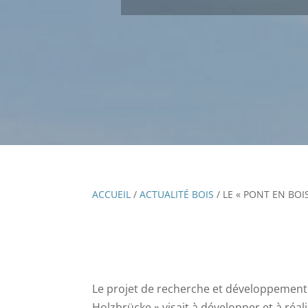
ACCUEIL
/
ACTUALITÉ BOIS
/
LE « PONT EN BOI
Le projet de recherche et développement i
Holzbrücke » visait à développer et à réa