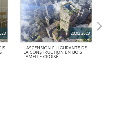
2023
23.02.2023
OIS
L’ASCENSION FULGURANTE DE
WOODRISE ALL
S
LA CONSTRUCTION EN BOIS
NEWSLETTER #
LAMELLÉ CROISÉ