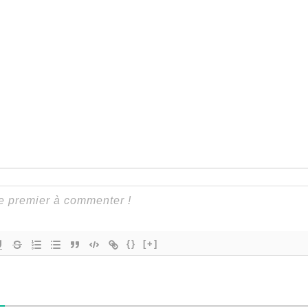
{}
[+]