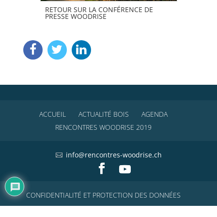
RETOUR SUR LA CONFÉRENCE DE
PRIX
PRESSE WOODRISE
VAIN
ACCUEIL
ACTUALITÉ BOIS
AGENDA
RENCONTRES WOODRISE 2019
info@rencontres-woodrise.ch
CONFIDENTIALITÉ ET PROTECTION DES DONNÉES