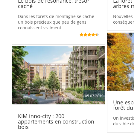
Le bois de résonance, trésor
La forêt
caché
arbres 
Dans les forêts de montagne se cache
Nouvelles 
un bois précieux que peu de gens
conséquenc
connaissent vraiment
05.07.2019
Une espè
forêt du
KIM inno-city : 200
Un invest
appartements en construction
durable de
bois