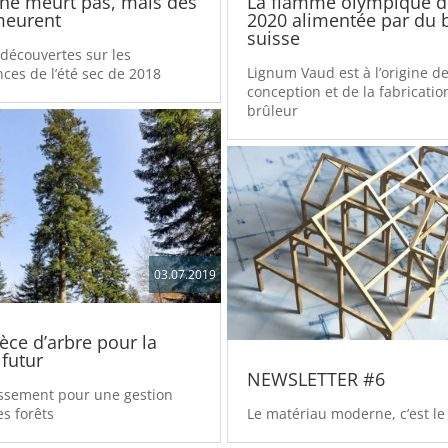
 ne meurt pas, mais des
La flamme olympique d
meurent
2020 alimentée par du 
suisse
découvertes sur les
Lignum Vaud est à l’origine de
es de l’été sec de 2018
conception et de la fabricatio
brûleur
03.07.2019
ce d’arbre pour la
 futur
NEWSLETTER #6
issement pour une gestion
s forêts
Le matériau moderne, c’est le 