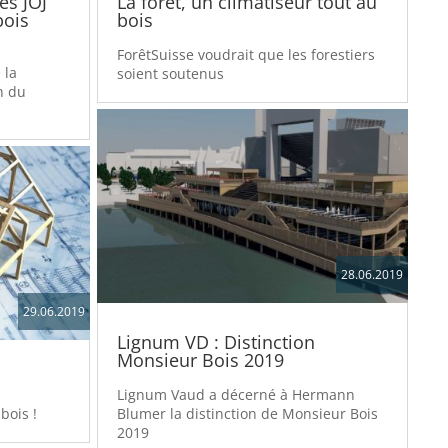
es JOJ
La forêt, un climatiseur tout au
bois
bois
ForêtSuisse voudrait que les forestiers
 la
soient soutenus
n du
28.06.2019
29.06.2019
Lignum VD : Distinction
Monsieur Bois 2019
Lignum Vaud a décerné à Hermann
bois !
Blumer la distinction de Monsieur Bois
2019