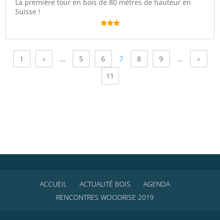
La première tour en bois de 80 mètres de hauteur en
Suisse !
1
«
…
5
6
7
8
9
…
»
11
ACCUEIL
ACTUALITÉ BOIS
AGENDA
RENCONTRES WOODRISE 2019