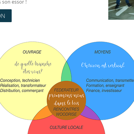
 son essor !
ON