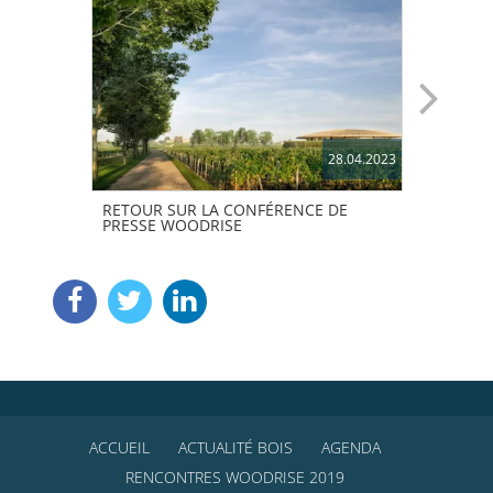
28.04.2023
RETOUR SUR LA CONFÉRENCE DE
PRIX
PRESSE WOODRISE
VAIN
ACCUEIL
ACTUALITÉ BOIS
AGENDA
RENCONTRES WOODRISE 2019